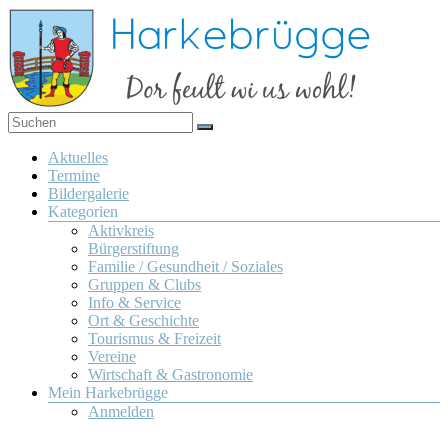
Zum
Inhalt
springen
Dor
Harkebrügge
feult
Menü
Aktuelles
wi us
Termine
wohl!
Bildergalerie
Kategorien
Aktivkreis
Bürgerstiftung
Familie / Gesundheit / Soziales
Gruppen & Clubs
Info & Service
Ort & Geschichte
Tourismus & Freizeit
Vereine
Wirtschaft & Gastronomie
Mein Harkebrügge
Anmelden