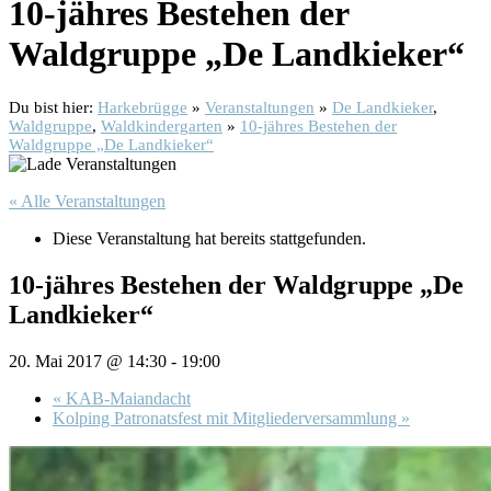
10-jähres Bestehen der
Waldgruppe „De Landkieker“
Du bist hier:
Harkebrügge
»
Veranstaltungen
»
De Landkieker
,
Waldgruppe
,
Waldkindergarten
»
10-jähres Bestehen der
Waldgruppe „De Landkieker“
« Alle Veranstaltungen
Diese Veranstaltung hat bereits stattgefunden.
10-jähres Bestehen der Waldgruppe „De
Landkieker“
20. Mai 2017 @ 14:30
-
19:00
«
KAB-Maiandacht
Kolping Patronatsfest mit Mitgliederversammlung
»