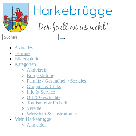
Zum
Inhalt
springen
Dor
Harkebrügge
feult
Menü
Aktuelles
wi us
Termine
wohl!
Bildergalerie
Kategorien
Aktivkreis
Bürgerstiftung
Familie / Gesundheit / Soziales
Gruppen & Clubs
Info & Service
Ort & Geschichte
Tourismus & Freizeit
Vereine
Wirtschaft & Gastronomie
Mein Harkebrügge
Anmelden